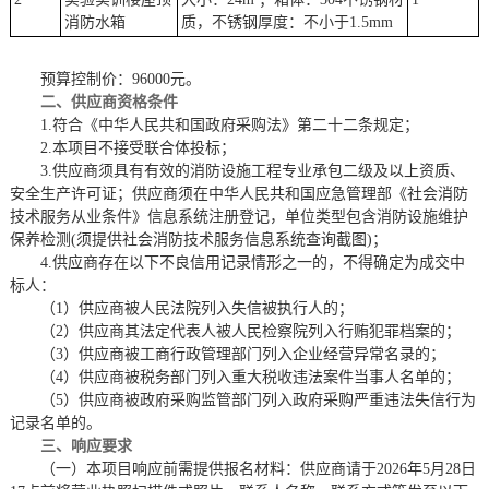
消防水箱
质，不锈钢厚度：不小于1.5mm
预算控制价：
96000元。
二、供应商资格条件
1.符合《中华人民共和国政府采购法》第二十二条规定；
2.本项目不接受联合体投标；
3.
供应商须具有有效的消防设施工程专业承包二级及以上资质、
安全生产许可证
；
供应商须在中华人民共和国应急管理部《社会消防
技术服务从业条件》信息系统注册登记，单位类型包含消防设施维护
保养检测
(须提供社会消防技术服务信息系统查询截图)；
4.供应商存在以下不良信用记录情形之一的，不得确定为成交中
标人：
（
1）供应商被人民法院列入失信被执行人的；
（
2）供应商其法定代表人被人民检察院列入行贿犯罪档案的；
（
3）供应商被工商行政管理部门列入企业经营异常名录的；
（
4）供应商被税务部门列入重大税收违法案件当事人名单的；
（
5）供应商被政府采购监管部门列入政府采购严重违法失信行为
记录名单的。
三、响应要求
（一）本项目响应前需提供报名材料：供应商请于
2026年
5
月
28
日