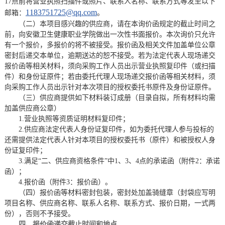
17点前将营业执照扫描件或照片、联系人名称、联系方式等发至以下
1183751725@qq.com
邮箱：
。
（二）本项目感兴趣的供应商，请在本询价函规定的截止时间之
前，向安徽卫生健康职业学院做出一次性书面报价。本次询价只允许
有一个报价，多报价的将不被接受。报价函及相关文件加盖单位公章
密封后递交本单位，逾期送达的恕不接受。若为法定代表人现场递交
报价函等相关材料，须向采购工作人员出示营业执照复印件（或扫描
件）和身份证原件；若由委托代理人现场递交报价函等相关材料，须
向采购工作人员出示针对本次项目的授权委托书原件及身份证原件。
（三）供应商提供如下材料装订成册（目录自拟，所有材料均需
加盖供应商公章）
1.营业执照等资质证明材料复印件；
2.供应商法定代表人身份证复印件，如为委托代理人参与投标的
还需提供法定代表人针对本项目的授权委托书（原件）和被授权人身
份证复印件；
3.满足“二、供应商资格条件”中1、3、4点的承诺函（附件
2
：承诺
函）；
4.报价函（附件
3
：报价函）
。
（四）报价函等材料密封包装，密封处加盖骑缝章（封袋应写明
项目名称、供应商名称、联系人名称、联系方式、报价日期，一式两
份），否则不予接受。
四、报价函递交截止时间和地点