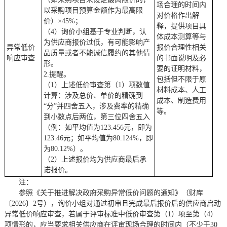
场合理的时间内
以采购项目预算金额作为最高限
对价格作出解
价）×45%；
释，提供项目具
（
4）询价小组基于专业判断，认
体成本测算等与
为供应商报价过低，有可能影响产
异常低价
报价合理性相关
品质量或者不能诚信履约的其他情
响应审查
的书面说明及必
形。
要的证明材料，
2.提醒。
包括但不限于原
（
1）上述低价审查第（1）项数值
材料成本、人工
计算：涉及总价、单价的精确到
成本、制造费用
“分”并四舍五入，涉及费率的精确
等。
到小数点后两位，第三位四舍五入
（例：如平均值为123.456元，即为
123.46元；如平均值为80.124%，即
为80.12%）。
（
2）上述报价均为供应商最后承
诺报价。
注：
参照
《关于推进解决政府采购异常低价问题的通知》（财库
〔
2026〕2号），
询价
小组
对通过初审且完成最后报价后的供应商
启动
异常低价响应审查
，
若
属于评审标准中
低价审查
第（
1）项至第（4）
项情形的，应当要求相关供应商在评审现场合理的时间内（不少于30