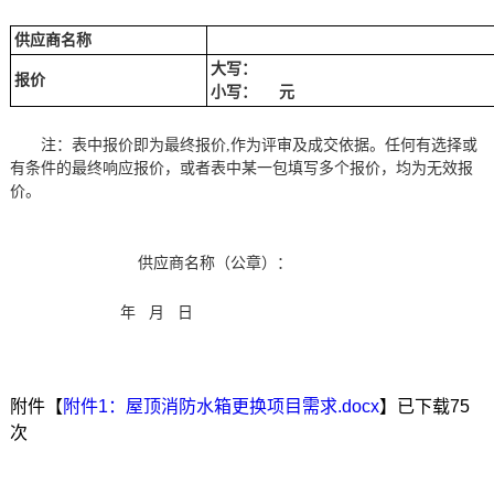
供应商
名称
大写：
报价
小写
：
元
注：表中报价即为最终报价
,作为评审及成交依据
。
任何有选择或
有条件的最终响应报价，或者表中某一包填写多个报价，均为无效报
价。
供应商名称（公章）：
年
月
日
附件【
附件1：屋顶消防水箱更换项目需求.docx
】已下载
75
次