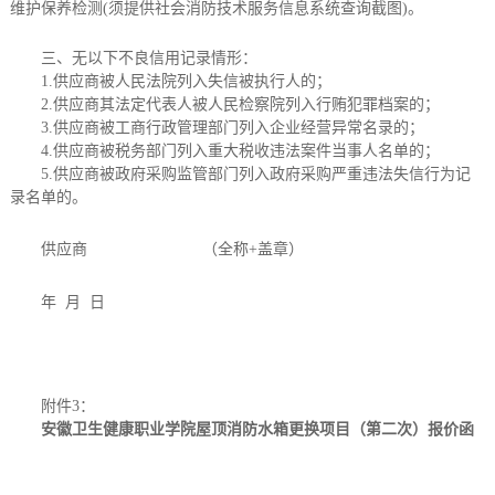
维护保养检测
(须提供社会消防技术服务信息系统查询截图)
。
三、无以下不良信用记录情形：
1.供应商被人民法院列入失信被执行人的；
2.供应商其法定代表人被人民检察院列入行贿犯罪档案的；
3.供应商被工商行政管理部门列入企业经营异常名录的；
4.供应商被税务部门列入重大税收违法案件当事人名单的；
5.供应商被政府采购监管部门列入政府采购严重违法失信行为记
录名单的。
供应商
（全称
+盖章）
年
月
日
附件
3
：
安徽卫生健康职业学院
屋顶消防水箱更换项目（第二次）
报价函