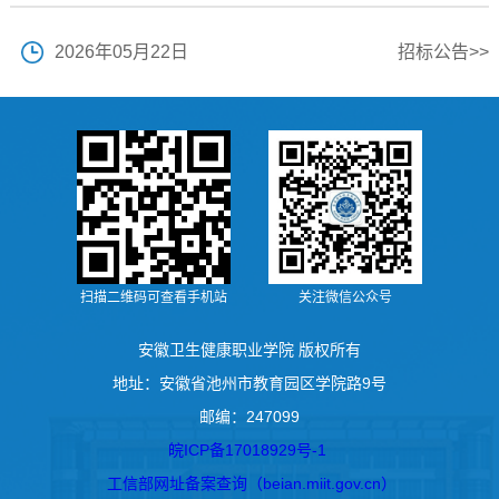
2026年05月22日
招标公告>>
扫描二维码可查看手机站
关注微信公众号
安徽卫生健康职业学院 版权所有
地址：安徽省池州市教育园区学院路9号
邮编：247099
皖ICP备17018929号-1
工信部网址备案查询（beian.miit.gov.cn）