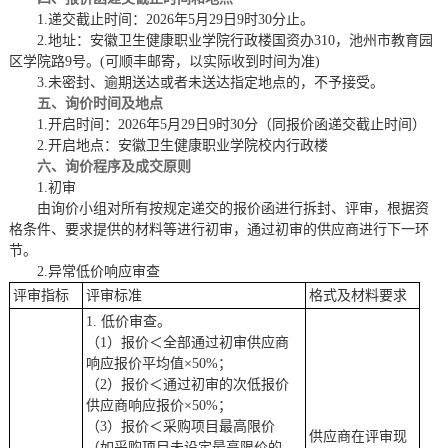
1.递交截止时间：2026年
5
月
29
日
9时30分止。
2.地址：安徽卫生健康职业学院行政楼国资办310，池州市教育园
区学院路9号。(可顺丰邮寄，以实际收到时间为准)
3.未密封、逾期送达或者未送达指定地点的，不予接受。
五、询价时间及地点
1.
开启
时间：
2026年
5
月
29
日
9时30分（同报价函递交截止时间）
2.
开启
地点：安徽卫生健康职业学院校内行政楼
六、询价程序及成交原则
1.初审
由询价小组对所有按规定递交的报价函进行拆封、评审，
根据资
格条件、要求提供的材料等进行初审，通过初审的供应商进行下一环
节。
2.异常低价响应审查
评审指标
评审标准
格式及材料要求
1.
低价审查。
（
1）报价＜全部通过初审供应商
响应报价平均值×50%；
（
2）报价＜通过初审的次低报价
供应商响应报价×50%；
（
3）报价＜采购项目最高限价
供应商在评审现
（如采购项目未设定最高限价的，