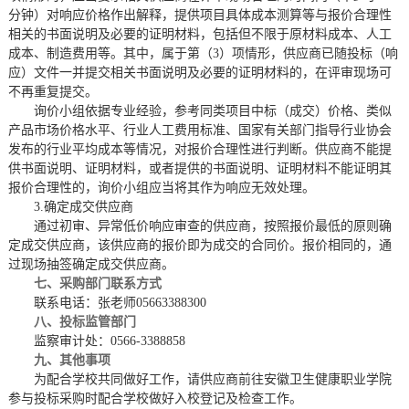
分钟）对响应价格作出解释，提供项目具体成本测算等与报价合理性
相关的书面说明及必要的证明材料，包括但不限于原材料成本、人工
成本、制造费用等。其中，属于第
（
3
）
项情形，供应商已随
投标（
响
应
）
文件一并提交相关书面说明及必要的证明材料的，在评审现场可
不再重复提交。
询价
小组
依据专业经验，参考同类项目中标（成交）价格、类似
产品市场价格水平、行业人工费用标准、国家有关部门指导行业协会
发布的行业平均成本等情况，对报价合理性进行判断。供应商不能提
供书面说明、证明材料，或者提供的书面说明、证明材料不能证明其
报价合理性的，
询价
小组
应当将其作为
响应
无效处理。
3.确定成交供应商
通过初审、
异常低价响应审查的供应商，按照
报价最低的原则确
定成交供应商，该供应商的报价即为成交的合同价。报价相同的，通
过现场抽签确定成交供应商。
七、采购部门联系方式
联系电话：张老师
05663388300
八、投标监管部门
监察审计处：
0566-3388858
九、其他事项
为配合学校共同做好工作，请
供应商
前往安徽卫生健康职业学院
参与投标
采购
时配合学校做好入校登记及检查工作。