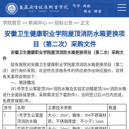
学院首页
>>
新闻中心
>>
招标公告
>> 正文
安徽卫生健康职业学院屋顶消防水箱更换项
目（第二次）采购文件
安徽卫生健康职业学
院
屋顶消防水箱更换项目
（第二次）
采购文
件
兹有我院对安徽卫生健康职业学院
屋顶消防水箱更换项目（第二
次）
进行询价采购，欢迎符合资格条件的供应商作出响应报价，现将
有关事项说明如下：
一、项目情况
对
1号学生公寓屋顶20m³消防水箱及实验实训楼屋顶24m³消防水箱
进行全面拆装更换，采购需求见下载附件1，
合同签订后
10
日内
完成，
免费质保期
2年。
序号
名称
主要技术参数
数量
1
1号学生公寓屋
大小：
20m³；箱体：304不锈钢材
1
顶消防水箱
质，不锈钢厚度：不小于1.5mm
2
实验实训楼屋顶
大小：
24m³；箱体：304不锈钢材
1