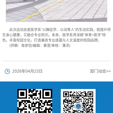
此次运动会是医学系“以趣促学、以动育人”的生动实践，既提升师
生身心健康，又融合专业知识。未来，医学系将深耕“体育+医学”特
色，丰富校园文化，打造兼具专业底蕴与人文温度的校园品牌。
(供稿：查彦恺/编辑：秦宽/审核：潘淳)
2026年04月23日
部门动态>>