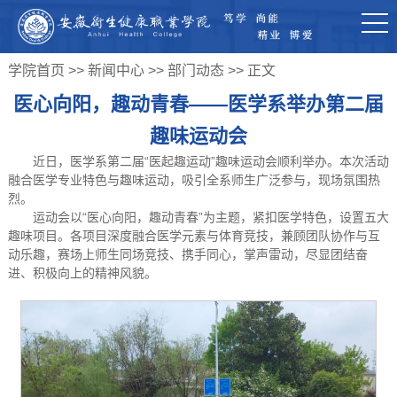
学院首页
>>
新闻中心
>>
部门动态
>> 正文
医心向阳，趣动青春——医学系举办第二届
趣味运动会
近日，医学系第二届“医起趣运动”趣味运动会顺利举办。本次活动
融合医学专业特色与趣味运动，吸引全系师生广泛参与，现场氛围热
烈。
运动会以“医心向阳，趣动青春”为主题，紧扣医学特色，设置五大
趣味项目。各项目深度融合医学元素与体育竞技，兼顾团队协作与互
动乐趣，赛场上师生同场竞技、携手同心，掌声雷动，尽显团结奋
进、积极向上的精神风貌。